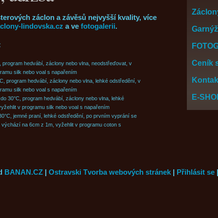
Záclon
erových záclon a závěsů nejvyšší kvality, více
lony-lindovska.cz
a ve
fotogalerii
.
Garnýže
:
FOTOG
Ceník 
, program hedvábí, záclony nebo vlna, neodstřeďovat, v
gramu silk nebo voal s napařením
Kontak
C, program hedvábí, záclony nebo vlna, lehké odstředění, v
gramu silk nebo voal s napařením
E-SHO
 do 30°C, program hedvábí, záclony nebo vlna, lehké
vyžehlit v programu silk nebo voal s napařením
30°C, jemné praní, lehké odstředění, po prvním vyprání se
 výchází na 6cm z 1m, vyžehlit v programu coton s
d
BANAN.CZ
|
Ostravski Tvorba webových stránek
|
Přihlásit se