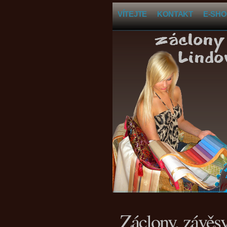
VÍTEJTE
KONTAKT
E-SHO
Záclony, závěsy