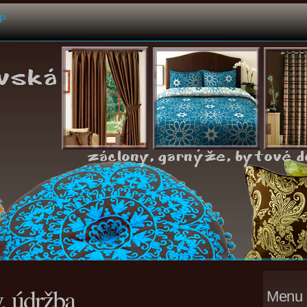
P
, údržba
Menu