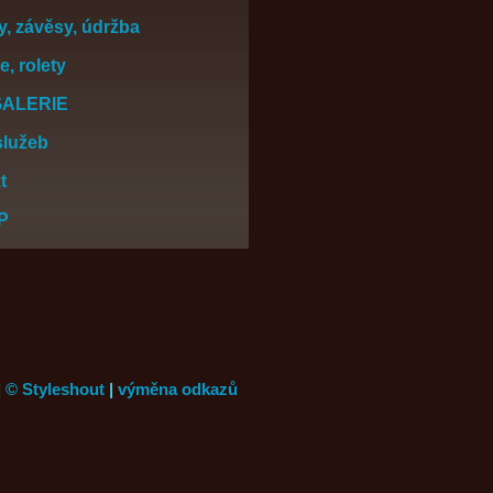
y, závěsy, údržba
, rolety
ALERIE
služeb
t
P
|
© Styleshout
|
výměna odkazů