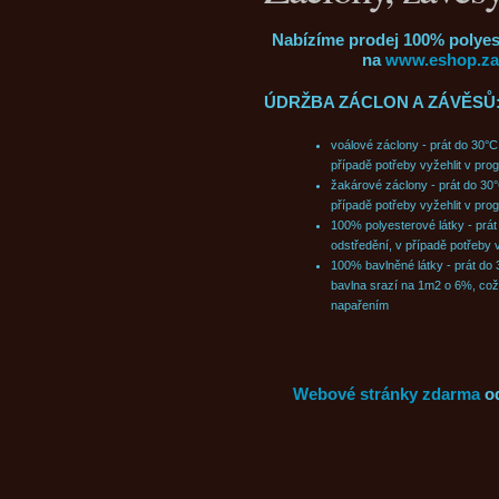
Nabízíme prodej 100% polyest
na
www.eshop.zac
ÚDRŽBA ZÁCLON A ZÁVĚSŮ
voálové záclony - prát do 30°C
případě potřeby vyžehlit v pro
žakárové záclony - prát do 30°
případě potřeby vyžehlit v pro
100% polyesterové látky - prát
odstředění, v případě potřeby 
100% bavlněné látky - prát do 
bavlna srazí na 1m2 o 6%, což
napařením
Webové stránky zdarma
o